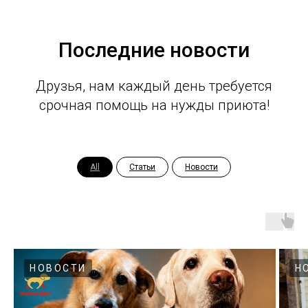
Последние новости
Друзья, нам каждый день требуется
срочная помощь на нужды приюта!
All
Статьи
Новости
НОВОСТИ
Н