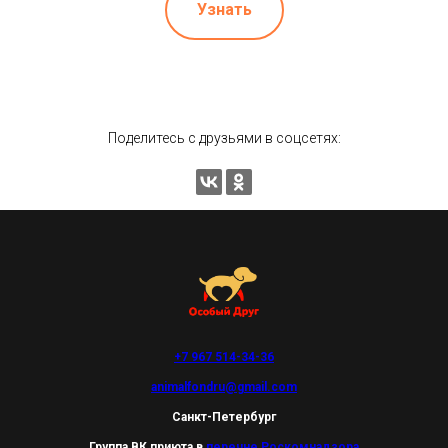
Узнать
Поделитесь с друзьями в соцсетях:
+7 967 514-34-36
animalfondru@gmail.com
Санкт-Петербург
Группа ВК приюта в
перечне Роскомнадзора