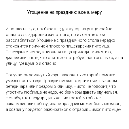
Угощение на праздник: все в меру
И последнее: да, подбирать еду и мусор на улице крайне
опасно для здоровья животного, но и дома не стоит
расслабляться. Угощение с праздничного стола нередко
становится причиной плохого пищеварения питомца.
Переедание, нетрадиционная пища приводят к вздутию,
диарее или рвоте, что опять же потребует частого выхода на
улицу, где шумно и опасно.
Получается замкнутый круг, разорвать который поможет
умеренность в еде. Праздник может омрачиться вызовом
ветеринара или поездом в клинику. Никто не говорит, что
угостить любимца не надо, но без меры давать еду нельзя.
Не забудьте предупредить ваших гостей, чтобы не
закармливали собаку, иначе праздник может быть скомкан,
а хозяину придется разбираться с отравившимся питомцем.