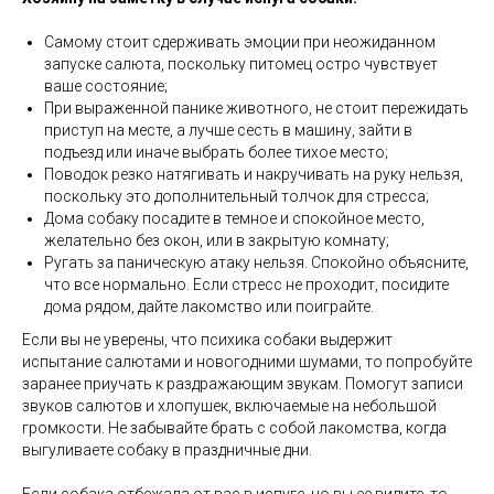
Самому стоит сдерживать эмоции при неожиданном
запуске салюта, поскольку питомец остро чувствует
ваше состояние;
При выраженной панике животного, не стоит пережидать
приступ на месте, а лучше сесть в машину, зайти в
подъезд или иначе выбрать более тихое место;
Поводок резко натягивать и накручивать на руку нельзя,
поскольку это дополнительный толчок для стресса;
Дома собаку посадите в темное и спокойное место,
желательно без окон, или в закрытую комнату;
Ругать за паническую атаку нельзя. Спокойно объясните,
что все нормально. Если стресс не проходит, посидите
дома рядом, дайте лакомство или поиграйте.
Если вы не уверены, что психика собаки выдержит
испытание салютами и новогодними шумами, то попробуйте
заранее приучать к раздражающим звукам. Помогут записи
звуков салютов и хлопушек, включаемые на небольшой
громкости. Не забывайте брать с собой лакомства, когда
выгуливаете собаку в праздничные дни.
Если собака отбежала от вас в испуге, но вы ее видите, то