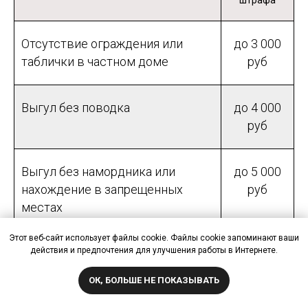
Отсутствие ограждения или
до 3 000
таблички в частном доме
руб
Выгул без поводка
до 4 000
руб
Выгул без намордника или
до 5 000
нахождение в запрещенных
руб
местах
Этот веб-сайт использует файлы cookie. Файлы cookie запоминают ваши
действия и предпочтения для улучшения работы в Интернете.
За выгул собаки ребенком до 16
до 1 000
лет
руб
ОК, БОЛЬШЕ НЕ ПОКАЗЫВАТЬ