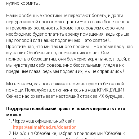
нужно кормить .
⠀
Наши особенные хвостики не перестают болеть, и долги
перед клиникой продолжают расти – это наша болезненная
и тревожная реальность. Кроме того, совсем скоро нам
необходимо будет оплатить аренду помещения, ведь крыша
над головой для наших подопечных – это святое !..
Простите нас, что мы так много просим … Но кроме вас у нас
и у наших Особенных подопечных никого нет. Они
полностью беззащитны, они безмерно верят в нас, людей, а
мы чувствуем себя совершенно бессильными, глядя в их
преданные глаза, ведь мы подвели их, мы не справились !⠀
Мы не знаем, как поддерживать жизнь приюта без вашей
помощи. Пожалуйста, откликнитесь на наш КРИК ДУШИ !
Сейчас нас охватывает настоящий страх за ИХ будущее .
Поддержать любимый приют и помочь пережить лето
можно:
Через наш официальный сайт
https://animalfond.ru/donation
На р/сч. в Сбербанке, набрав в приложении "Сбербанк