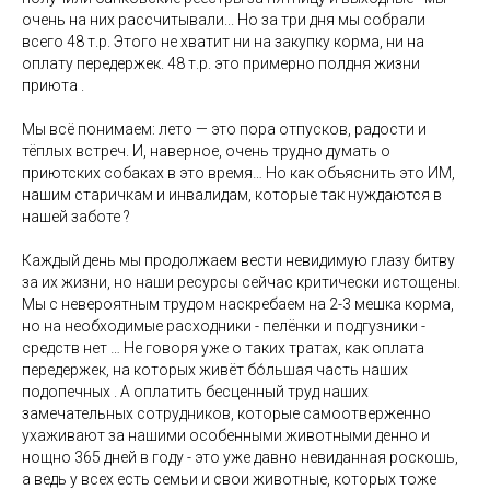
очень на них рассчитывали... Но за три дня мы собрали
всего 48 т.р. Этого не хватит ни на закупку корма, ни на
оплату передержек. 48 т.р. это примерно полдня жизни
приюта .
⠀
‍Мы всё понимаем: лето — это пора отпусков, радости и
тёплых встреч. И, наверное, очень трудно думать о
приютских собаках в это время… Но как объяснить это ИМ,
нашим старичкам и инвалидам, которые так нуждаются в
нашей заботе ?
⠀
Каждый день мы продолжаем вести невидимую глазу битву
за их жизни, но наши ресурсы сейчас критически истощены.
Мы с невероятным трудом наскребаем на 2-3 мешка корма,
но на необходимые расходники - пелёнки и подгузники -
средств нет … Не говоря уже о таких тратах, как оплата
передержек, на которых живёт бо́льшая часть наших
подопечных . А оплатить бесценный труд наших
замечательных сотрудников, которые самоотверженно
ухаживают за нашими особенными животными денно и
нощно 365 дней в году - это уже давно невиданная роскошь,
а ведь у всех есть семьи и свои животные, которых тоже