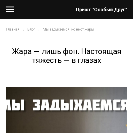
Приют "Особый Друг"
Главная
→
Блог
→
Мы задыхаемся, но не от жары
Жара — лишь фон. Настоящая
тяжесть — в глазах