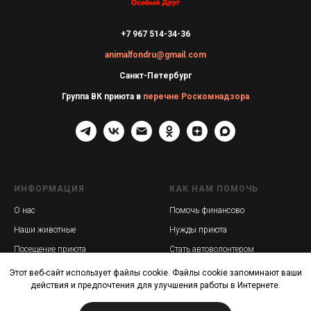
+7 967 514-34-36
animalfondru@gmail.com
Санкт-Петербург
Группа ВК приюта в
перечне Роскомнадзора
ИНФОРМАЦИЯ
КАК НАМ ПОМОЧЬ
О нас
Помочь финансово
Наши животные
Нужды приюта
Посещение приюта
Стать автоволонтером
Этот веб-сайт использует файлы cookie. Файлы cookie запоминают ваши
ДОКУМЕНТЫ
ПОЛЕЗНОЕ
действия и предпочтения для улучшения работы в Интернете.
Уставные документы
Блог