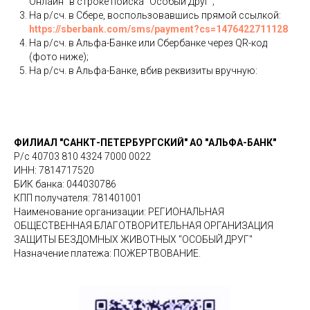
Онлайн" в строке поиска "Особый Друг";
На р/сч. в Сбере, воспользовавшись прямой ссылкой:
https://sberbank.com/sms/payment?cs=1476422711128
На р/сч. в Альфа-Банке или Сбербанке через QR-код
(фото ниже);
На р/сч. в Альфа-Банке, вбив реквизиты вручную:
ФИЛИАЛ "САНКТ-ПЕТЕРБУРГСКИЙ" АО "АЛЬФА-БАНК"
Р/с 40703 810 4324 7000 0022
ИНН: 7814717520
БИК банка: 044030786
КПП получателя: 781401001
Наименование организации: РЕГИОНАЛЬНАЯ
ОБЩЕСТВЕННАЯ БЛАГОТВОРИТЕЛЬНАЯ ОРГАНИЗАЦИЯ
ЗАЩИТЫ БЕЗДОМНЫХ ЖИВОТНЫХ "ОСОБЫЙ ДРУГ"
Назначение платежа: ПОЖЕРТВОВАНИЕ.