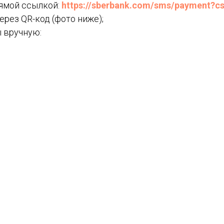
рямой ссылкой:
https://sberbank.com/sms/payment?c
ерез QR-код (фото ниже);
ы вручную: