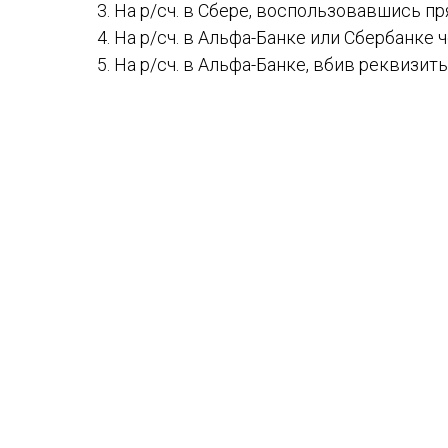
На р/сч. в Сбере, воспользовавшись п
На р/сч. в Альфа-Банке или Сбербанке ч
На р/сч. в Альфа-Банке, вбив реквизит