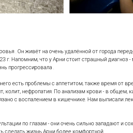
оровья . Он живёт на очень удалённой от города пере
23 г. Напомним, что у Арни стоит страшный диагноз -
знь прогрессировала .
 у него есть проблемы с аппетитом; также время от 
, колит, нефропатия. По анализам крови - в общем, 
язано с воспалением в кишечнике. Нам выписали ле
ьтации по глазам - они очень сильно западают и сох
ть сделать жизнь Арни более комфортной .