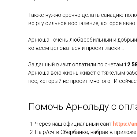
⠀
Также нужно срочно делать санацию полост
во рту сильное воспаление, которое явно
⠀
Арнюша - очень любвеобильный и добрый м
ко всем целоваться и просит ласки ...
⠀
За данный визит оплатили по счетам
12 5
Арнюша всю жизнь живёт с тяжёлым забо
пёс, который не просит многого . И сейча
Помочь Арнольду с опл
Через наш официальный сайт
https://a
На р/сч. в Сбербанке, набрав в приложе