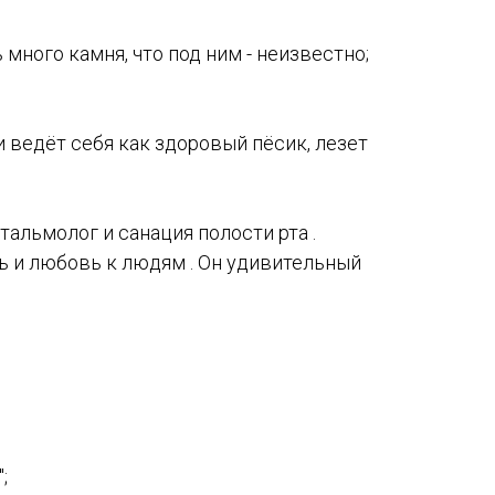
 много камня, что под ним - неизвестно;
 ведёт себя как здоровый пёсик, лезет
тальмолог и санация полости рта .
 и любовь к людям . Он удивительный
;