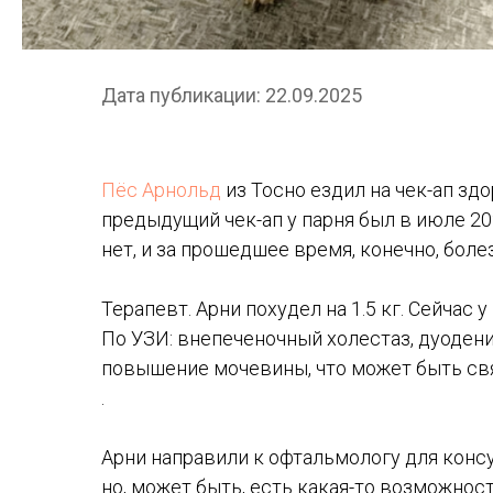
Дата публикации: 22.09.2025
Пёс Арнольд
из Тосно ездил на чек-ап зд
предыдущий чек-ап у парня был в июле 20
нет, и за прошедшее время, конечно, боле
⠀
Терапевт. Арни похудел на 1.5 кг. Сейчас
По УЗИ: внепеченочный холестаз, дуоденит
повышение мочевины, что может быть св
.
⠀
Арни направили к офтальмологу для консул
но, может быть, есть какая-то возможнос