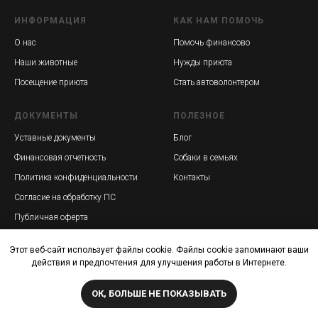
ИНФОРМАЦИЯ
КАК НАМ ПОМОЧЬ
О нас
Помочь финансово
Наши животные
Нужды приюта
Посещение приюта
Стать автоволонтером
ДОКУМЕНТЫ
ПОЛЕЗНОЕ
Уставные документы
Блог
Финансовая отчетность
Собаки в семьях
Политика конфиденциальности
Контакты
Согласие на обработку ПС
Публичная оферта
Этот веб-сайт использует файлы cookie. Файлы cookie запоминают ваши
действия и предпочтения для улучшения работы в Интернете.
РОБО «ОСОБЫЙ ДРУГ» ИНН 7814717520 КПП 781401001
ОК, БОЛЬШЕ НЕ ПОКАЗЫВАТЬ
© 2012-2026 Помощь бездомным собакам-инвалидам и
старичкам