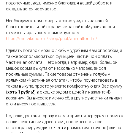
подопечных , ведь именно благодаря вашей доброте и
складывается их счастье !
⠀
Необходимые нам товары можно увидеть на нашей
благотворительной страничке на сайте «Мурзика», они
отмечены ярлычком «самое нужное»
https://murzikshop.ru/shop/priut/animalfondru/
.
⠀
Сделать подарок можно любым удобным Вам способом, а
также воспользоваться функцией частичной оплаты.
Частичная оплата — это когда, например, один большой
мешок корма выкупают несколько человек, внося
посильные суммы . Такие товары отмечены голубым
ярлычком «Частичная оплата» . Чтобы поучаствовать в
таком выкупе, просто укажите комфортную для Вас сумму
(
хоть 1 рубль!
) в окошке рядом с ценой и нажмите «В
корзину» . Вы внесёте именно её, а другие участники увидят
это и внесут оставшееся.
⠀
Подарки доставят сразу к нам в приют и передадут прямо в
лапки шерстяным адресатам , после чего мы всё
сфотографируем для отчёта и разместим в группе (или на