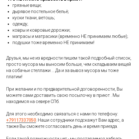
грязные вещи;
дырявое постельное бельё;
куски ткани, ветошь;
одежду;
ковры и ковровые дорожки;
матрасы и матрасики (временно НЕ принимаем любые);
подушки тоже временно НЕ принимаем!
⠀
Друзья, мы не из вредности пишем такой подробный список,
просто мусора мы выносим больше, чем складываем вещей
на собачьи стеллажи ... Да и за вывоз мусора мы тоже
платим!
⠀
При желании и по предварительной договоренности, Вы
можете сами доставить свою посылочку в приют . Мы
находимся на севере СПб.
⠀
Для этого необходимо связаться с нами по телефону:
+79117337050
. Наши сотрудники подскажут Вам адрес, а
также Вы сможете согласовать день и время приезда.
⠀
Если такой возможности нет - мы постараемся забрать