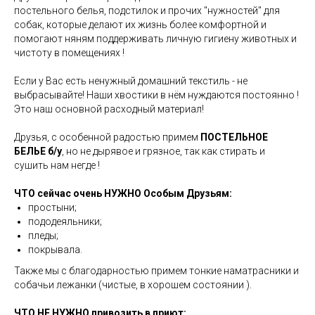
постельного белья, подстилок и прочих "нужностей" для
собак, которые делают их жизнь более комфортной и
помогают няням поддерживать личную гигиену животных и
чистоту в помещениях !
⠀
Если у Вас есть ненужный домашний текстиль - не
выбрасывайте! Наши хвостики в нём нуждаются постоянно !
Это наш основной расходный материал!
⠀
Друзья, с особенной радостью примем
ПОСТЕЛЬНОЕ
БЕЛЬЕ б/у
, но не дырявое и грязное, так как стирать и
сушить нам негде !
⠀
ЧТО сейчас очень НУЖНО Особым Друзьям:
простыни;
пододеяльники;
пледы;
покрывала.
Также мы с благодарностью примем тонкие наматрасники и
собачьи лежанки (чистые, в хорошем состоянии ).
⠀
ЧТО НЕ НУЖНО привозить в приют: