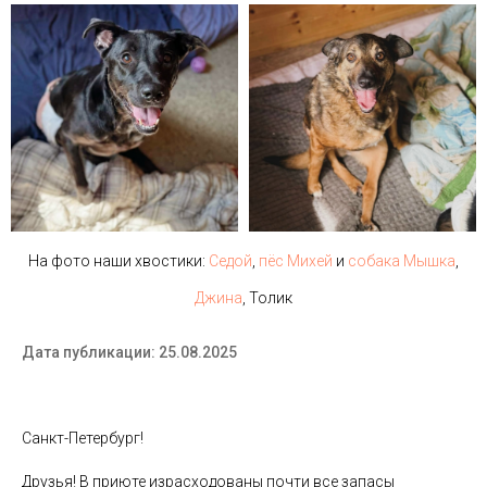
На фото наши хвостики:
Седой
,
пёс Михей
и
собака Мышка
,
Джина
, Толик
Дата публикации: 25.08.2025
Санкт-Петербург!
⠀
Друзья! В приюте израсходованы почти все запасы