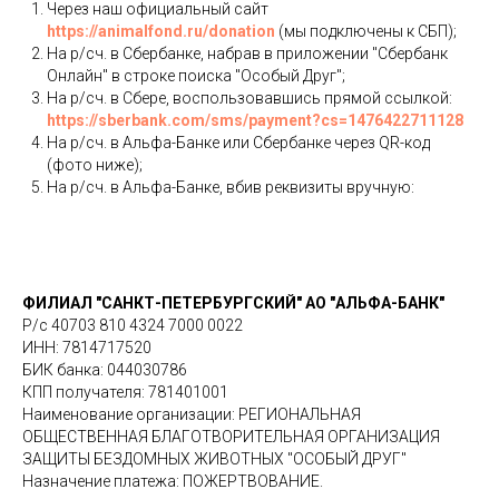
Через наш официальный сайт
https://animalfond.ru/donation
(мы подключены к СБП);
На р/сч. в Сбербанке, набрав в приложении "Сбербанк
Онлайн" в строке поиска "Особый Друг";
На р/сч. в Сбере, воспользовавшись прямой ссылкой:
https://sberbank.com/sms/payment?cs=1476422711128
На р/сч. в Альфа-Банке или Сбербанке через QR-код
(фото ниже);
На р/сч. в Альфа-Банке, вбив реквизиты вручную:
ФИЛИАЛ "САНКТ-ПЕТЕРБУРГСКИЙ" АО "АЛЬФА-БАНК"
Р/с 40703 810 4324 7000 0022
ИНН: 7814717520
БИК банка: 044030786
КПП получателя: 781401001
Наименование организации: РЕГИОНАЛЬНАЯ
ОБЩЕСТВЕННАЯ БЛАГОТВОРИТЕЛЬНАЯ ОРГАНИЗАЦИЯ
ЗАЩИТЫ БЕЗДОМНЫХ ЖИВОТНЫХ "ОСОБЫЙ ДРУГ"
Назначение платежа: ПОЖЕРТВОВАНИЕ.