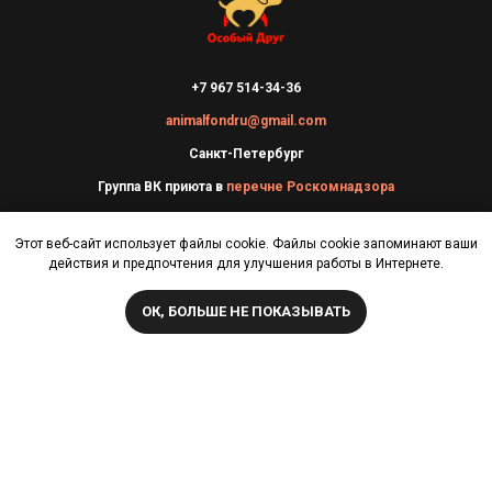
+7 967 514-34-36
animalfondru@gmail.com
Санкт-Петербург
Группа ВК приюта в
перечне Роскомнадзора
Этот веб-сайт использует файлы cookie. Файлы cookie запоминают ваши
действия и предпочтения для улучшения работы в Интернете.
ОК, БОЛЬШЕ НЕ ПОКАЗЫВАТЬ
ИНФОРМАЦИЯ
КАК НАМ ПОМОЧЬ
О нас
Помочь финансово
Наши животные
Нужды приюта
Посещение приюта
Стать автоволонтером
ДОКУМЕНТЫ
ПОЛЕЗНОЕ