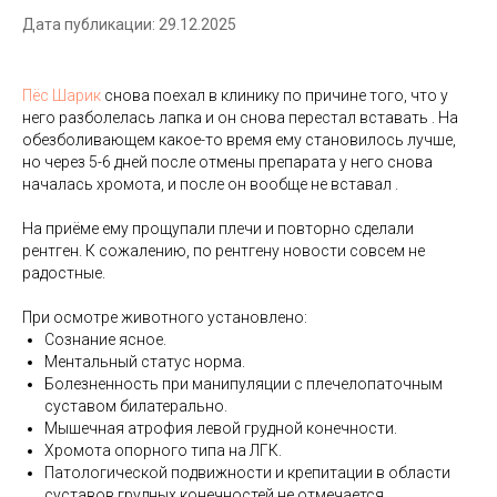
Дата публикации: 29.12.2025
Пёс Шарик
снова поехал в клинику по причине того, что у
него разболелась лапка и он снова перестал вставать . На
обезболивающем какое-то время ему становилось лучше,
но через 5-6 дней после отмены препарата у него снова
началась хромота, и после он вообще не вставал .
⠀
На приёме ему прощупали плечи и повторно сделали
рентген. К сожалению, по рентгену новости совсем не
радостные.
⠀
При осмотре животного установлено:
Сознание ясное.
Ментальный статус норма.
Болезненность при манипуляции с плечелопаточным
суставом билатерально.
Мышечная атрофия левой грудной конечности.
Хромота опорного типа на ЛГК.
Патологической подвижности и крепитации в области
суставов грудных конечностей не отмечается.