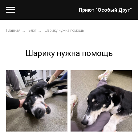
Приют "Особый Друг"
Главная
→
Блог
→
Шарику нужна помощь
Шарику нужна помощь