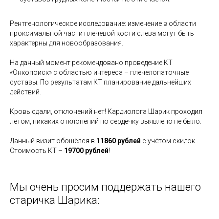
⠀
Рентгенологическое исследование: изменение в области
проксимальной части плечевой кости слева могут быть
характерны для новообразования.
⠀
На данный момент рекомендовано проведение КТ
«Онкопоиск» с областью интереса – плечелопаточные
суставы. По результатам КТ планирование дальнейших
действий.
⠀
Кровь сдали, отклонений нет! Кардиолога Шарик проходил
летом, никаких отклонений по сердечку выявлено не было.
Данный визит обошёлся в
11860 рублей
с учётом скидок .
Стоимость КТ –
19700 рублей
!
Мы очень просим поддержать нашего
старичка Шарика: