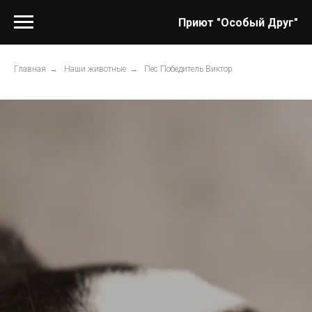
Приют "Особый Друг"
Главная
→
Наши животные
→
Пёс Победитель Виктор