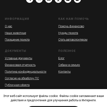
ИНФОРМАЦИЯ
КАК НАМ ПОМОЧЬ
О нас
Помочь финансово
Наши животные
Нужды приюта
Посещение приюта
Стать автоволонтером
ДОКУМЕНТЫ
ПОЛЕЗНОЕ
Уставные документы
Блог
Финансовая отчетность
Собаки в семьях
Политика конфиденциальности
Контакты
Согласие на обработку ПС
Публичная оферта
Этот веб-сайт использует файлы cookie. Файлы cookie запоминают ваши
действия и предпочтения для улучшения работы в Интернете.
РОБО «ОСОБЫЙ ДРУГ» ИНН 7814717520 КПП 781401001