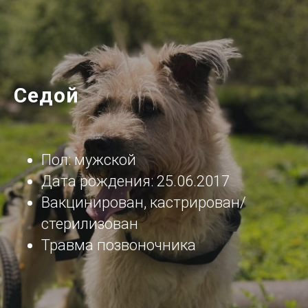
Седой
Пол: мужской
Дата рождения: 25.06.2017
Вакцинирован, кастрирован/
стерилизован
Травма позвоночника