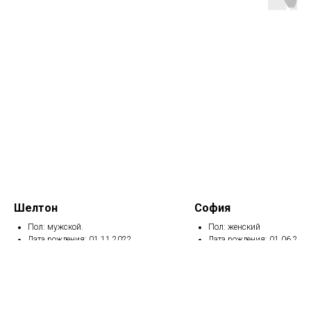
Шелтон
София
Пол: мужской.
Пол: женский
Дата рождения: 01.11.2022
Дата рождения: 01.06.201
Вакцинирован, кастрирован
Вакцинирована, кастриро
Здоров
Травма позвоночника.