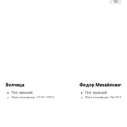
Волчица
Федор Михайлович
Пол: женский
Пол: мужской
Дата рождения: 10.01.2020
Дата рождения: 06.03.201
Вакцинирована, кастрирована
Вакцинирован, кастриров
Травма позвоночника.
Ампутирован левый глаз