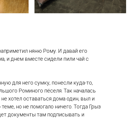
 заприметил няню Рому. И давай его
ма, и днем вместе сидели пили чай с
нную для него сумку, понесли куда-то,
ольшого Роминого пёселя. Так началась
не хотел оставаться дома один, выл и
теме, но не помогало ничего. Тогда Грыз
ойдет документы там подписывать и