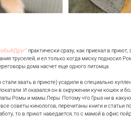
собыйДруг"
практически сразу, как приехал в приют,
ания труселей, и ел только когда миску подносил Ро
переговоры дома насчет еще одного питомца.
го стали звать в приюте) усадили в специально купле
покатали. И оказался он в окружении кучи кошек и б
апы Ромы и мамы Леры. Потому что Грыз ни в какую 
се советы кинологов, перечитаны книги и статьи по 
работу, то в приют наведается, то с мамой в офис п