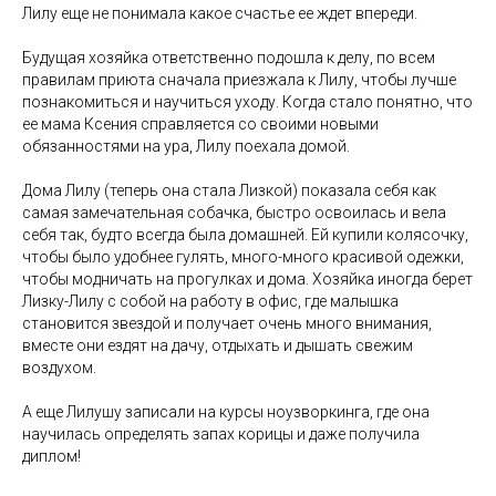
Лилу еще не понимала какое счастье ее ждет впереди.
Будущая хозяйка ответственно подошла к делу, по всем
правилам приюта сначала приезжала к Лилу, чтобы лучше
познакомиться и научиться уходу. Когда стало понятно, что
ее мама Ксения справляется со своими новыми
обязанностями на ура, Лилу поехала домой.
Дома Лилу (теперь она стала Лизкой) показала себя как
самая замечательная собачка, быстро освоилась и вела
себя так, будто всегда была домашней. Ей купили колясочку,
чтобы было удобнее гулять, много-много красивой одежки,
чтобы модничать на прогулках и дома. Хозяйка иногда берет
Лизку-Лилу с собой на работу в офис, где малышка
становится звездой и получает очень много внимания,
вместе они ездят на дачу, отдыхать и дышать свежим
воздухом.
А еще Лилушу записали на курсы ноузворкинга, где она
научилась определять запах корицы и даже получила
диплом!