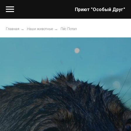
Приют "Особый Друг"
Главная
→
Наши животные
→
Пёс Потап