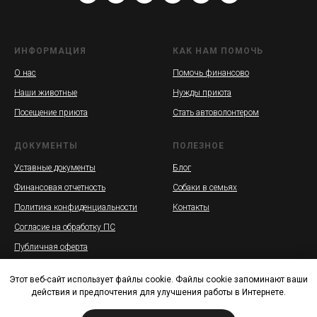
ИНФОРМАЦИЯ
КАК НАМ ПОМОЧЬ
О нас
Помочь финансово
Наши животные
Нужды приюта
Посещение приюта
Стать автоволонтером
ДОКУМЕНТЫ
ПОЛЕЗНОЕ
Уставные документы
Блог
Финансовая отчетность
Собаки в семьях
Политика конфиденциальности
Контакты
Согласие на обработку ПС
Публичная оферта
Этот веб-сайт использует файлы cookie. Файлы cookie запоминают ваши
действия и предпочтения для улучшения работы в Интернете.
РОБО «ОСОБЫЙ ДРУГ» ИНН 7814717520 КПП 781401001