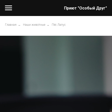
Приют "Особый Друг"
Главная
→
Наши животные
→
Пёс Лапус