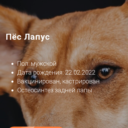
Пёс Лапус
Пол: мужской
Дата рождения: 22.02.2022
Вакцинирован, кастрирован
Остеосинтез задней лапы