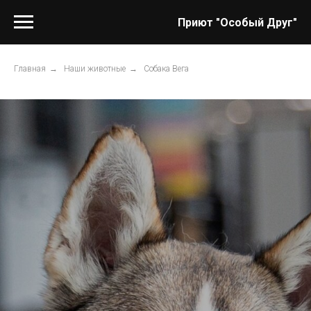
Приют "Особый Друг"
Главная
→
Наши животные
→
Собака Вега