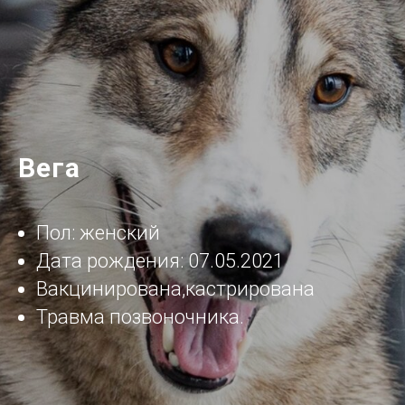
Вега
Пол: женский
Дата рождения:
07.05.2021
Вакцинирована,кастрирована
Травма позвоночника.