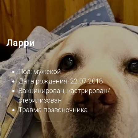
Ларри
Пол: мужской
Дата рождения:
22.07.2018
Вакцинирован, кастрирован/
стерилизован
Травма позвоночника