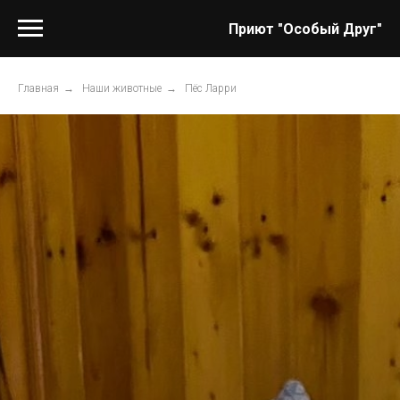
Приют "Особый Друг"
Главная
→
Наши животные
→
Пёс Ларри