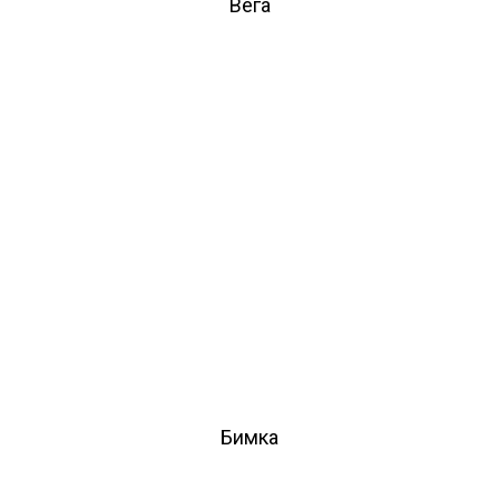
Вега
Бимка